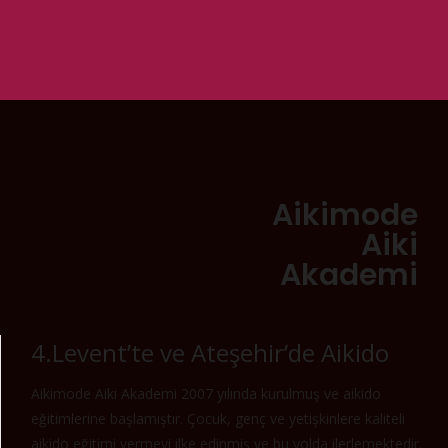
Aikimode
Aiki
Akademi
4.Levent’te ve Ateşehir’de Aikido
Aikimode Aiki Akademi 2007 yılında kurulmuş ve aikido
eğitimlerine başlamıştır. Çocuk, genç ve yetişkinlere kaliteli
aikido eğitimi vermeyi ilke edinmiş ve bu yolda ilerlemektedir.