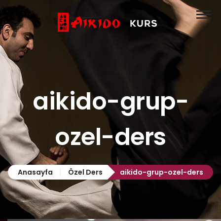
Anasayfa
Aikido
Özel Ders

Hakkımızda
aikido-grup-
İletişim
ozel-ders
Anasayfa
Özel Ders
aikido-grup-ozel-ders