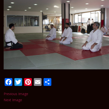
Facebook
Twitter
Pinterest
Email
Paylaş
Previous Image
Next Image