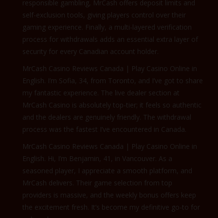
responsible gambling, MrCash offers deposit limits and
self-exclusion tools, giving players control over their
gaming experience. Finally, a multi-layered verification
process for withdrawals adds an essential extra layer of
security for every Canadian account holder.
MrCash Casino Reviews Canada | Play Casino Online in
English. I’m Sofia, 34, from Toronto, and I’ve got to share
my fantastic experience. The live dealer section at
MrCash Casino is absolutely top-tier; it feels so authentic
and the dealers are genuinely friendly. The withdrawal
process was the fastest I’ve encountered in Canada.
MrCash Casino Reviews Canada | Play Casino Online in
English. Hi, I’m Benjamin, 41, in Vancouver. As a
seasoned player, I appreciate a smooth platform, and
MrCash delivers. Their game selection from top
providers is massive, and the weekly bonus offers keep
the excitement fresh. It’s become my definitive go-to for