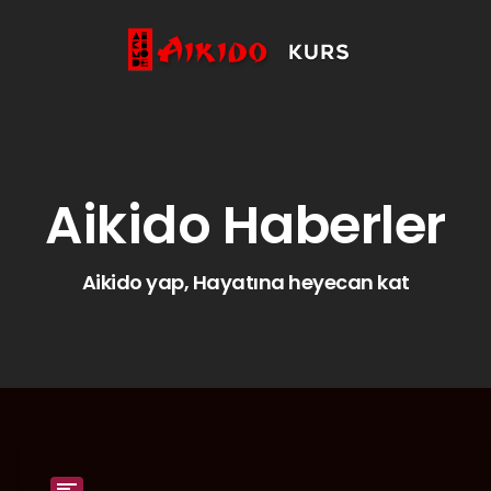
Anasayfa
Aikido
Özel Ders

Hakkımızda
Aikido Haberler
İletişim
Aikido yap, Hayatına heyecan kat