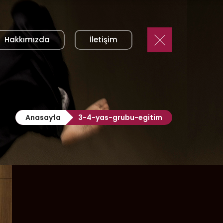
Hakkımızda
İletişim
Anasayfa
3-4-yas-grubu-egitim