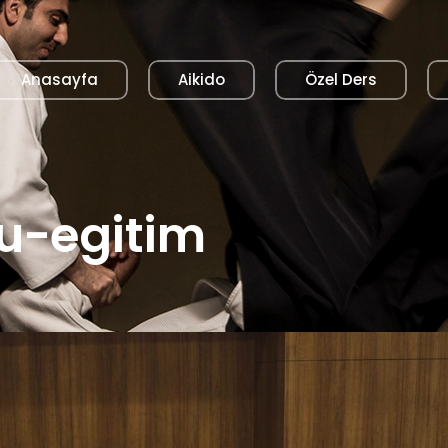
Anasayfa
Aikido
Özel Ders
u-egitim