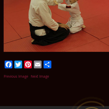
Facebook
Twitter
Pinterest
Email
Paylaş
Previous Image
Next Image